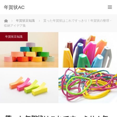
ホーム
年賀状豆知識
貰った年賀状はこれですっきり！年賀状の整理・
収納アイデア集
年賀状豆知識