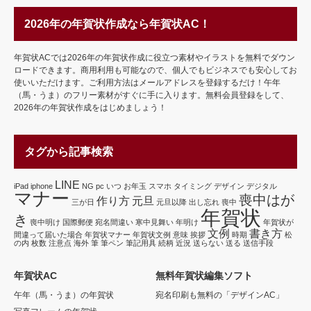
2026年の年賀状作成なら年賀状AC！
年賀状ACでは2026年の年賀状作成に役立つ素材やイラストを無料でダウン
ロードできます。商用利用も可能なので、個人でもビジネスでも安心してお
使いいただけます。ご利用方法はメールアドレスを登録するだけ！午年
（馬・うま）のフリー素材がすぐに手に入ります。無料会員登録をして、
2026年の年賀状作成をはじめましょう！
タグから記事検索
LINE
iPad
iphone
NG
pc
いつ
お年玉
スマホ
タイミング
デザイン
デジタル
マナー
喪中はが
作り方
元旦
三が日
元旦以降
出し忘れ
喪中
年賀状
き
喪中明け
国際郵便
宛名間違い
寒中見舞い
年明け
年賀状が
文例
書き方
間違って届いた場合
年賀状マナー
年賀状文例
意味
挨拶
時期
松
の内
枚数
注意点
海外
筆
筆ペン
筆記用具
続柄
近況
送らない
送る
送信手段
年賀状AC
無料年賀状編集ソフト
午年（馬・うま）の年賀状
宛名印刷も無料の「デザインAC」