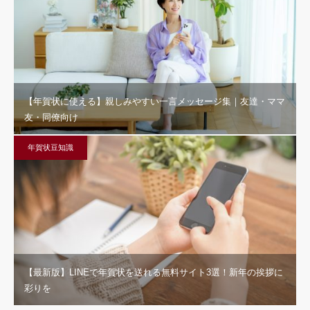
【年賀状に使える】親しみやすい一言メッセージ集｜友達・ママ
友・同僚向け
年賀状豆知識
【最新版】LINEで年賀状を送れる無料サイト3選！新年の挨拶に
彩りを