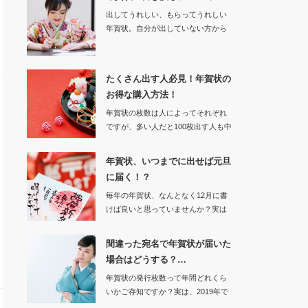
出してうれしい、もらってうれしい
年賀状。自分が出していない方から
届いた時など、予…
たくさん出す人必見！年賀状の
お得な購入方法！
年賀状の枚数は人によってそれぞれ
ですが、多い人だと100枚出す人も中
には…
年賀状、いつまでに出せば元旦
に届く！？
毎年の年賀状、なんとなく12月に書
けば良いと思っていませんか？実は
郵便局は年賀状…
間違った宛名で年賀状が届いた
場合はどうする？…
年賀状の発行枚数って年間どれくら
いかご存知ですか？実は、2019年で
は2…