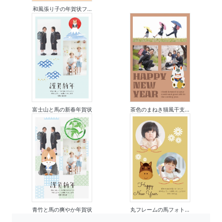
和風張り子の年賀状フ...
富士山と馬の新春年賀状
茶色のまねき猫風干支...
青竹と馬の爽やか年賀状
丸フレームの馬フォト...