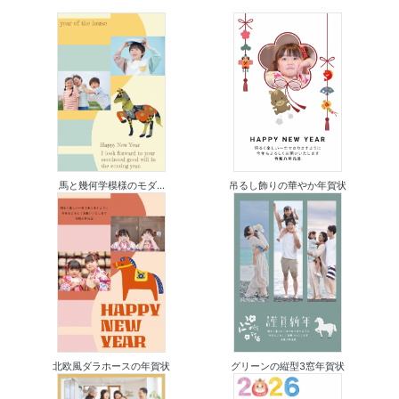
馬と幾何学模様のモダ...
吊るし飾りの華やか年賀状
北欧風ダラホースの年賀状
グリーンの縦型3窓年賀状