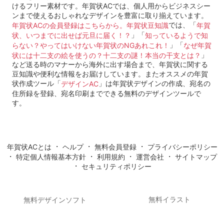
けるフリー素材です。年賀状ACでは、個人用からビジネスシー
ンまで使えるおしゃれなデザインを豊富に取り揃えています。
では、「
年賀状ACの会員登録はこちらから。
年賀状豆知識
年賀
」「
状、いつまでに出せば元旦に届く！？
知っているようで知
」「
らない？やってはいけない年賀状のNGあれこれ！
なぜ年賀
」
状には十二支の絵を使うの？十二支の謎！本当の干支とは？
など送る時のマナーから海外に出す場合まで、年賀状に関する
豆知識や便利な情報をお届けしています。またオススメの年賀
状作成ツール「
」は年賀状デザインの作成、宛名の
デザインAC
住所録を登録、宛名印刷までできる無料のデザインツールで
す。
・
・
・
年賀状ACとは
ヘルプ
無料会員登録
プライバシーポリシー
・
・
・
・
特定個人情報基本方針
利用規約
運営会社
サイトマップ
・
セキュリティポリシー
無料イラスト
無料デザインソフト