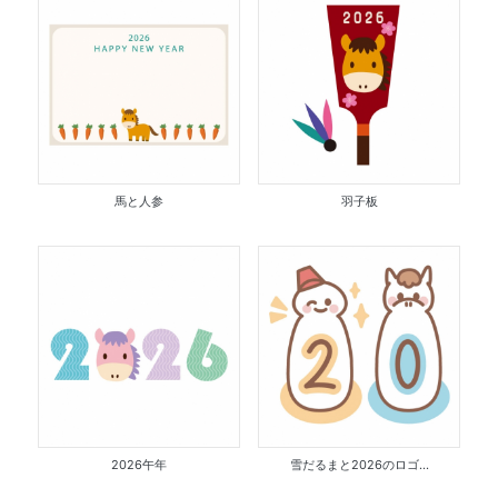
馬と人参
羽子板
2026午年
雪だるまと2026のロゴ...