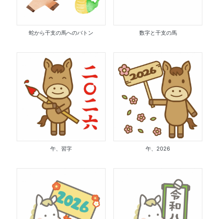
蛇から干支の馬へのバトン
数字と干支の馬
午、習字
午、2026