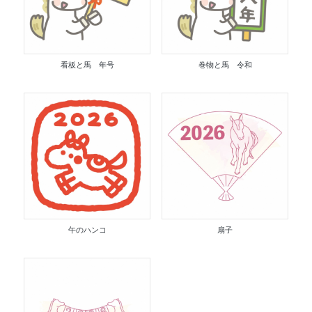
看板と馬 年号
巻物と馬 令和
午のハンコ
扇子