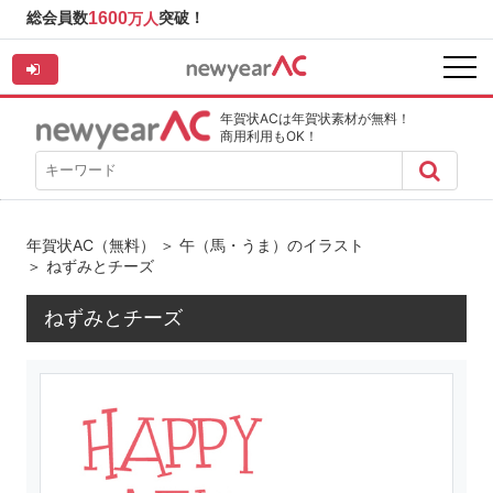
総会員数
1600
突破！
万人
年賀状ACは年賀状素材が無料！
商用利用もOK！
年賀状AC（無料）
＞
午（馬・うま）のイラスト
＞ ねずみとチーズ
ねずみとチーズ