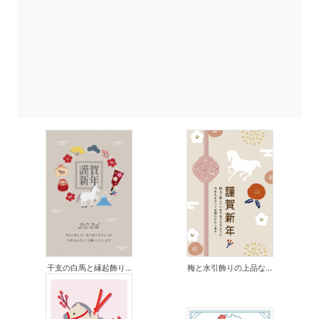
干支の白馬と縁起飾り...
梅と水引飾りの上品な...