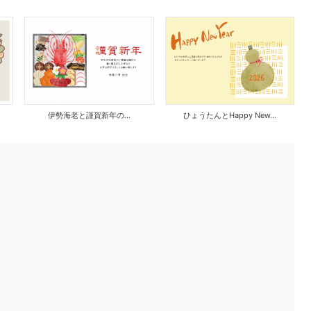
伊勢海老と謹賀新年の...
ひょうたんとHappy New...