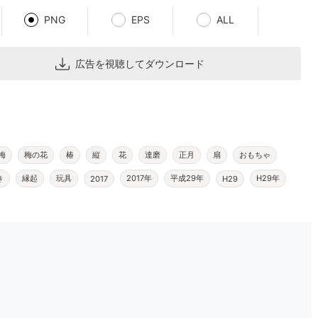
PNG
EPS
ALL
広告を視聴してダウンロード
梅
梅の花
椿
縦
花
達磨
正月
扇
おもちゃ
き
縁起
玩具
2017年
平成29年
H29年
2017
H29