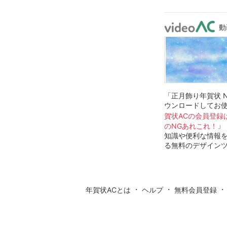
動
「正月飾り年賀状 N
ウンロードしてお
賀状ACの会員登録
」
のNGあれこれ！
知識や便利な情報
る無料のデザイン
・
・
年賀状ACとは
ヘルプ
無料会員登録