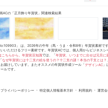
画ACの「正月飾り年賀状」関連検索結果
o:109903」 は、2026年の午年（馬・うま・令和8年）年賀状素材で
使いいただけるフリー素材です。年賀状ACでは、個人用からビジネスシ
では、「
はこちらから。
年賀状豆知識
年賀状、いつまでに出せば元旦に
「
なぜ年賀状には十二支の絵を使うの？十二支の謎！本当の干支とは？
をお届けしています。またオススメの年賀状作成ツール「
」
デザインAC
ツールです。
・
・
・
・
プライバシーポリシー
特定個人情報基本方針
利用規約
運営会