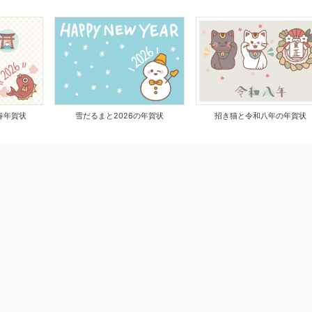
春年賀状
雪だるまと2026の年賀状
招き猫と令和八年の年賀状