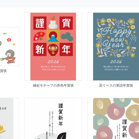
年賀状
縁起モチーフの赤色年賀状
花リースの英語年賀状