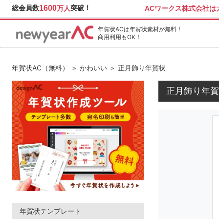
総会員数
1600
突破！
ACワークス株式会社
万人
年賀状ACは年賀状素材が無料！
商用利用もOK！
年賀状AC（無料）
＞
かわいい
＞ 正月飾り年賀状
正月飾り年賀
年賀状テンプレート