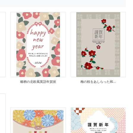
椿柄の北欧風英語年賀状
梅の枝をあしらった和...