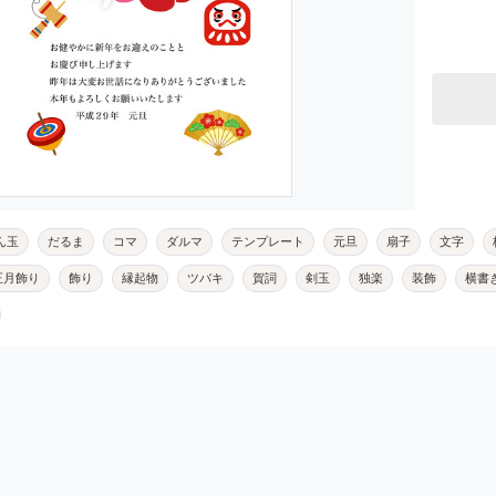
ん玉
だるま
コマ
ダルマ
テンプレート
元旦
扇子
文字
正月飾り
飾り
縁起物
ツバキ
賀詞
剣玉
独楽
装飾
横書