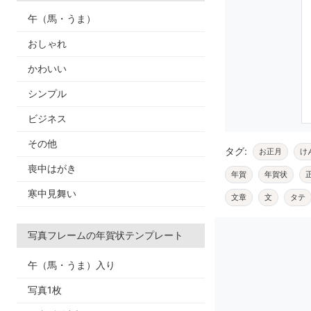
午（馬・うま）
おしゃれ
かわいい
シンプル
ビジネス
その他
タグ:
お正月
け
喪中はがき
年賀
年賀状
寒中見舞い
文章
文
タテ
写真フレームの年賀状テンプレート
午（馬・うま）入り
写真1枚