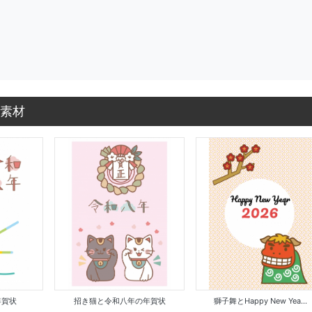
素材
年賀状
招き猫と令和八年の年賀状
獅子舞とHappy New Yea...