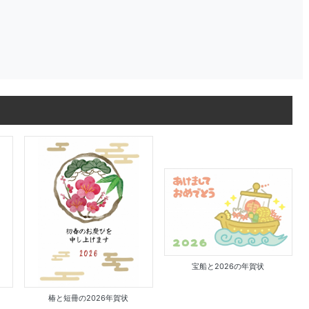
宝船と2026の年賀状
椿と短冊の2026年賀状