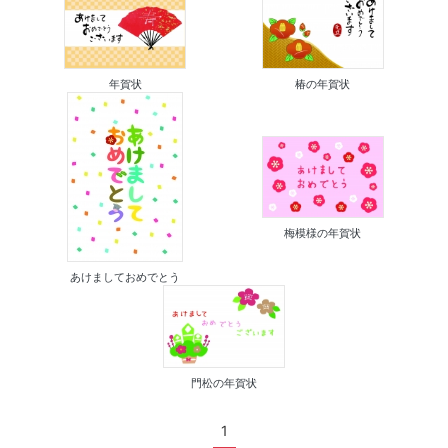
年賀状
椿の年賀状
梅模様の年賀状
あけましておめでとう
門松の年賀状
1