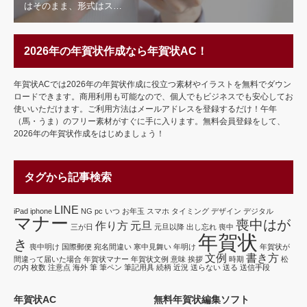
はそのまま、形式はス…
2026年の年賀状作成なら年賀状AC！
年賀状ACでは2026年の年賀状作成に役立つ素材やイラストを無料でダウン
ロードできます。商用利用も可能なので、個人でもビジネスでも安心してお
使いいただけます。ご利用方法はメールアドレスを登録するだけ！午年
（馬・うま）のフリー素材がすぐに手に入ります。無料会員登録をして、
2026年の年賀状作成をはじめましょう！
タグから記事検索
LINE
iPad
iphone
NG
pc
いつ
お年玉
スマホ
タイミング
デザイン
デジタル
マナー
喪中はが
作り方
元旦
三が日
元旦以降
出し忘れ
喪中
年賀状
き
喪中明け
国際郵便
宛名間違い
寒中見舞い
年明け
年賀状が
文例
書き方
間違って届いた場合
年賀状マナー
年賀状文例
意味
挨拶
時期
松
の内
枚数
注意点
海外
筆
筆ペン
筆記用具
続柄
近況
送らない
送る
送信手段
年賀状AC
無料年賀状編集ソフト