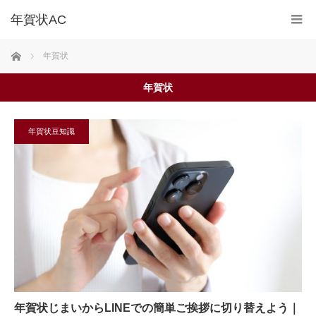
ホーム
年賀状
年賀状
年賀状豆知識
年賀状じまいからLINEでの簡単ご挨拶に切り替えよう｜