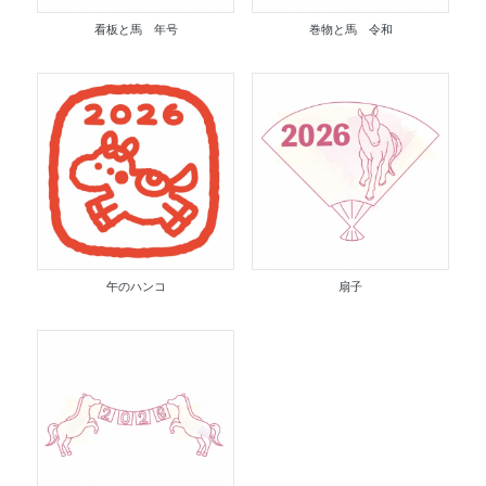
看板と馬 年号
巻物と馬 令和
午のハンコ
扇子