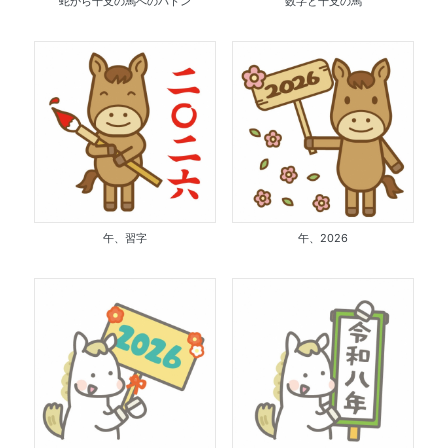
蛇から干支の馬へのバトン
数字と干支の馬
午、習字
午、2026