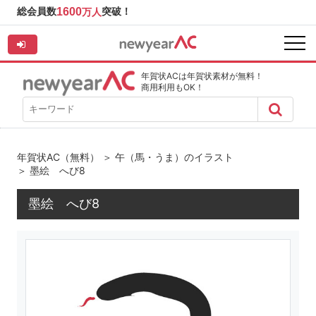
総会員数
1600
突破！
万人
年賀状ACは年賀状素材が無料！
商用利用もOK！
年賀状AC（無料）
＞
午（馬・うま）のイラスト
＞ 墨絵 へび8
墨絵 へび8