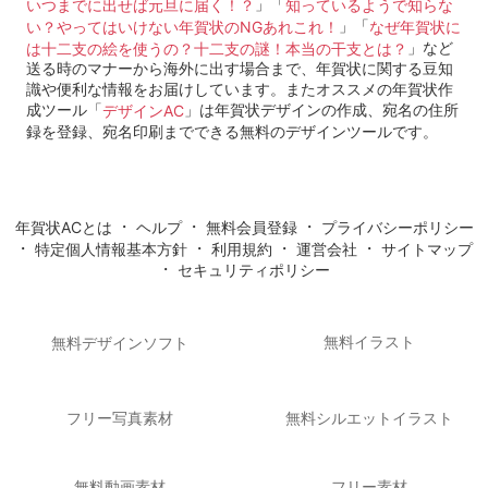
」「
いつまでに出せば元旦に届く！？
知っているようで知らな
」「
い？やってはいけない年賀状のNGあれこれ！
なぜ年賀状に
」など
は十二支の絵を使うの？十二支の謎！本当の干支とは？
送る時のマナーから海外に出す場合まで、年賀状に関する豆知
識や便利な情報をお届けしています。またオススメの年賀状作
成ツール「
」は年賀状デザインの作成、宛名の住所
デザインAC
録を登録、宛名印刷までできる無料のデザインツールです。
・
・
・
年賀状ACとは
ヘルプ
無料会員登録
プライバシーポリシー
・
・
・
・
特定個人情報基本方針
利用規約
運営会社
サイトマップ
・
セキュリティポリシー
無料イラスト
無料デザインソフト
フリー写真素材
無料シルエットイラスト
無料動画素材
フリー素材