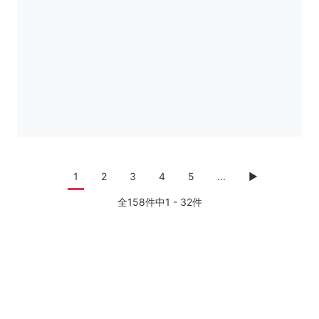
1
2
3
4
5
...
▶
全158件中1 - 32件
・
・
・
年賀状ACとは
ヘルプ
無料会員登録
プライバシーポリシー
・
・
・
・
特定個人情報基本方針
利用規約
運営会社
サイトマップ
・
セキュリティポリシー