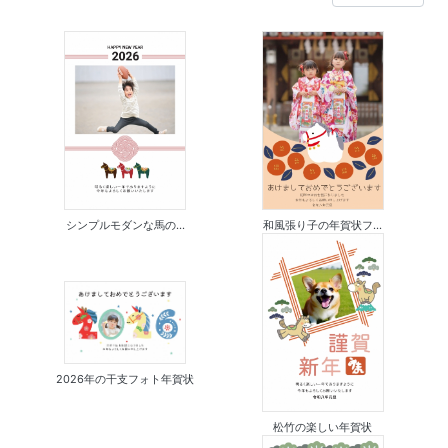
シンプルモダンな馬の...
和風張り子の年賀状フ...
2026年の干支フォト年賀状
松竹の楽しい年賀状