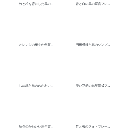
竹と松を背にした馬の...
青と白の馬の写真フレ...
オレンジの華やか年賀...
円形模様と馬のシンプ...
しめ縄と馬ののかわい...
淡い花柄の馬年賀状フ...
秋色のかわいい馬年賀...
竹と梅のフォトフレー...