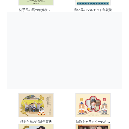
切手風の馬の年賀状フ...
青い馬のシルエット年賀状
鏡餅と馬の和風年賀状
動物キャラクターのか...