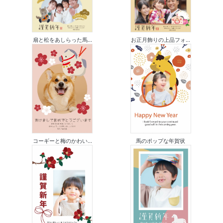
扇と松をあしらった馬...
お正月飾りの上品フォ...
コーギーと梅のかわい...
馬のポップな年賀状