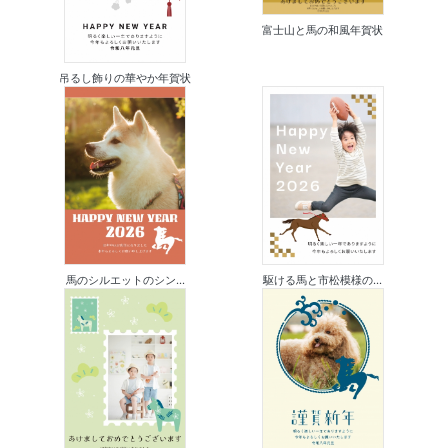
富士山と馬の和風年賀状
吊るし飾りの華やか年賀状
馬のシルエットのシン...
駆ける馬と市松模様の...