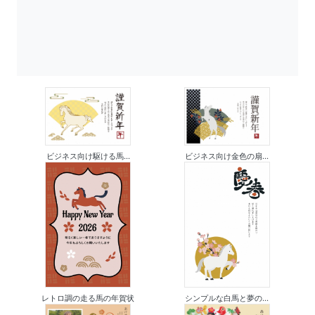
ビジネス向け駆ける馬...
ビジネス向け金色の扇...
レトロ調の走る馬の年賀状
シンプルな白馬と夢の...