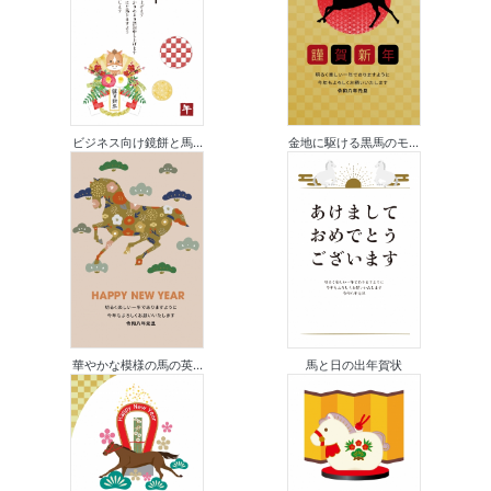
ビジネス向け鏡餅と馬...
金地に駆ける黒馬のモ...
華やかな模様の馬の英...
馬と日の出年賀状