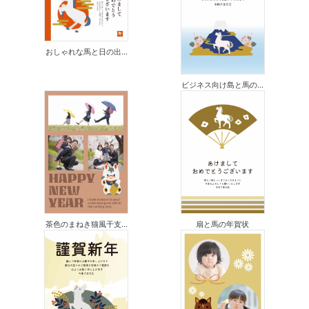
おしゃれな馬と日の出...
ビジネス向け島と馬の...
茶色のまねき猫風干支...
扇と馬の年賀状