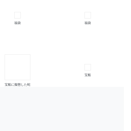
福袋
福袋
宝船
宝船に擬態した蛇