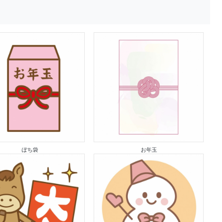
ぽち袋
お年玉