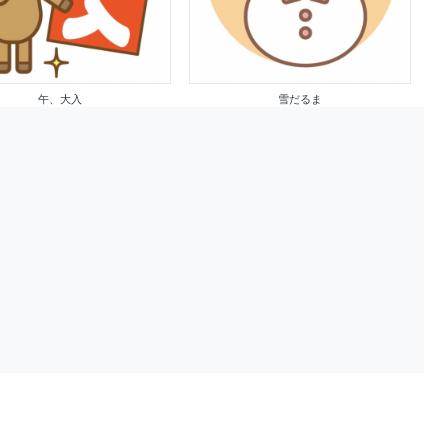
午、大入
雪だるま