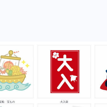
宝船 宝もの
大入袋