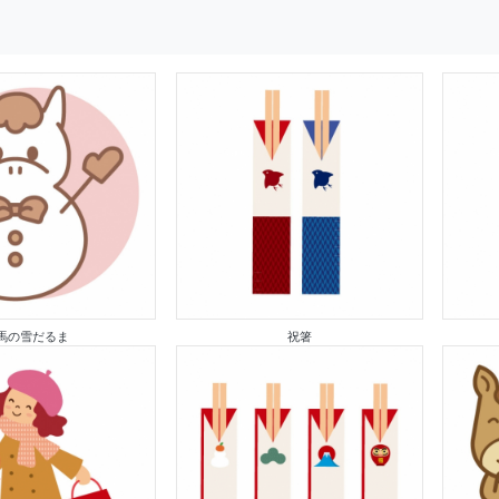
馬の雪だるま
祝箸