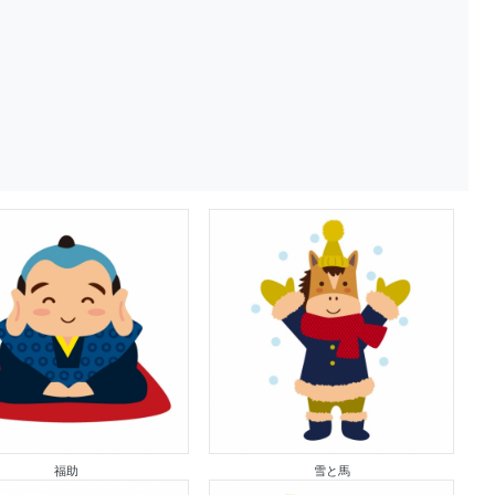
福助
雪と馬