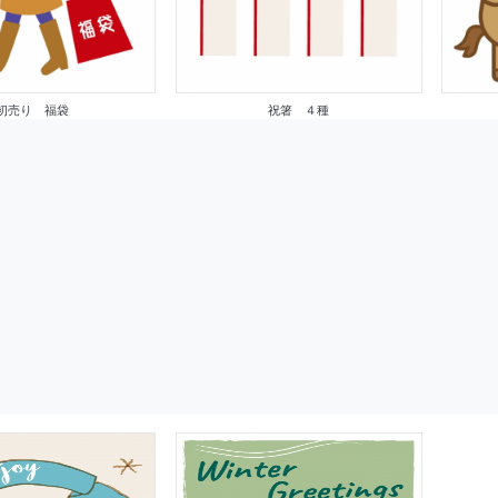
初売り 福袋
祝箸 ４種