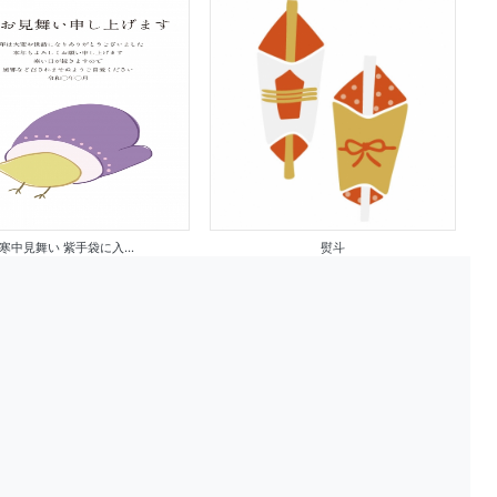
寒中見舞い 紫手袋に入...
熨斗