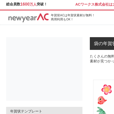
総会員数
1600
突破！
ACワークス株式会社
万人
年賀状ACは年賀状素材が無料！
商用利用もOK！
袋の年賀
たくさんの無料
素材が見つか
年賀状テンプレート