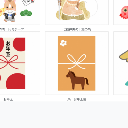
の馬 円モチーフ
七福神風の干支の馬
お年玉
馬 お年玉袋