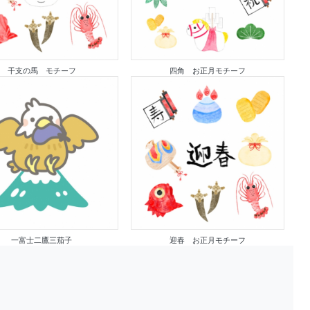
干支の馬 モチーフ
四角 お正月モチーフ
一富士二鷹三茄子
迎春 お正月モチーフ