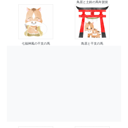
鳥居と土鈴の馬年賀状
七福神風の干支の馬
鳥居と干支の馬