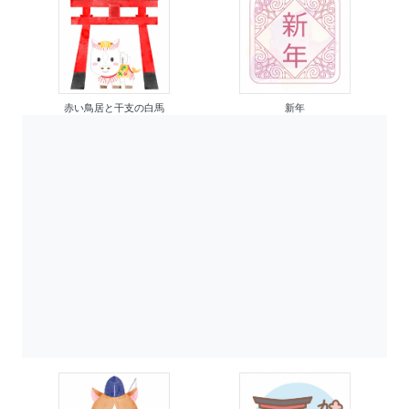
赤い鳥居と干支の白馬
新年