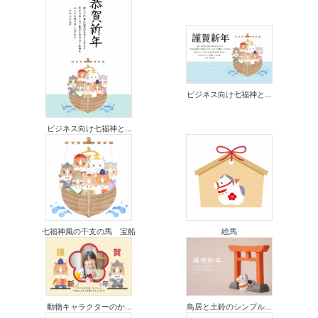
ビジネス向け七福神と...
ビジネス向け七福神と...
七福神風の干支の馬 宝船
絵馬
動物キャラクターのか...
鳥居と土鈴のシンプル...