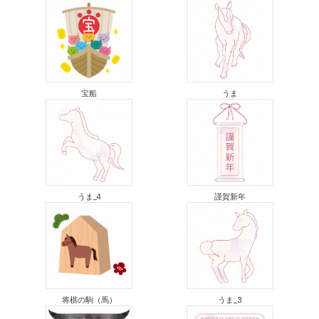
宝船
うま
うま_4
謹賀新年
将棋の駒（馬）
うま_3