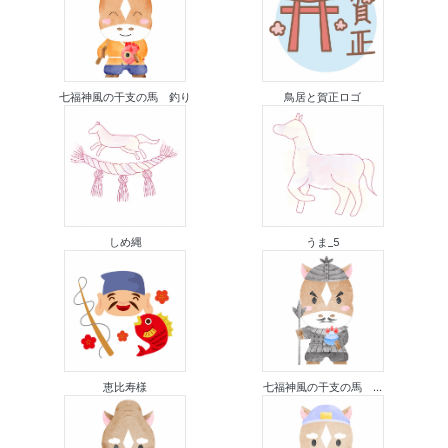
七福神風の干支の馬 釣り
鳥居と賀正ロゴ
しめ縄
うま_5
恵比寿様
七福神風の干支の馬 ...