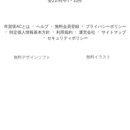
全231件中1 - 32件
・
・
・
年賀状ACとは
ヘルプ
無料会員登録
プライバシーポリシー
・
・
・
・
特定個人情報基本方針
利用規約
運営会社
サイトマップ
・
セキュリティポリシー
無料イラスト
無料デザインソフト
フリー写真素材
無料シルエットイラスト
無料動画素材
フリー素材
無料オンラインストレージ