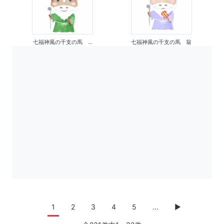
七福神風の干支の馬 ...
七福神風の干支の馬 翁
1
2
3
4
5
...
▶