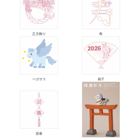
正月飾り
寿
ペガサス
扇子
迎春