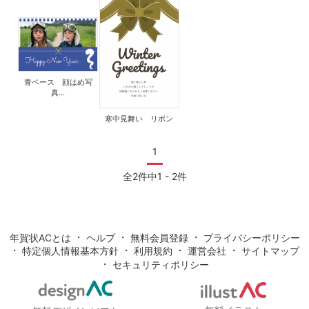
青ベース 顔はめ写
真...
寒中見舞い リボン
1
全2件中1 - 2件
・
・
・
年賀状ACとは
ヘルプ
無料会員登録
プライバシーポリシー
・
・
・
・
特定個人情報基本方針
利用規約
運営会社
サイトマップ
・
セキュリティポリシー