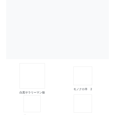
モノクロ羊 2
白黒サラリーマン猿