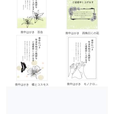
喪中はがき 百合
喪中はがき 四角曰くの花
喪中はがき モノクロ...
喪中はがき 蝶とコスモス