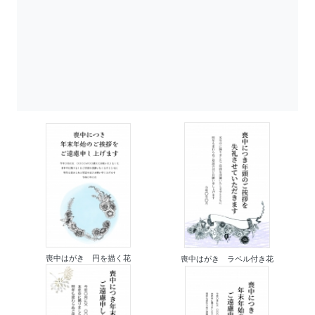
喪中はがき 円を描く花
喪中はがき ラベル付き花