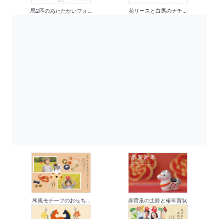
馬2匹のあたたかいフォ...
花リースと白馬のナチ...
和風モチーフのおせち...
赤背景の土鈴と椿年賀状