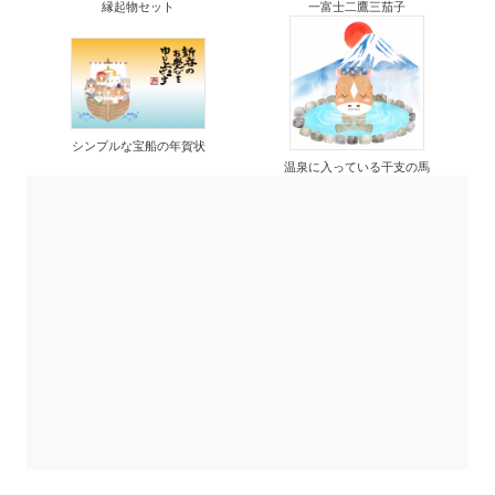
縁起物セット
一富士二鷹三茄子
シンプルな宝船の年賀状
温泉に入っている干支の馬