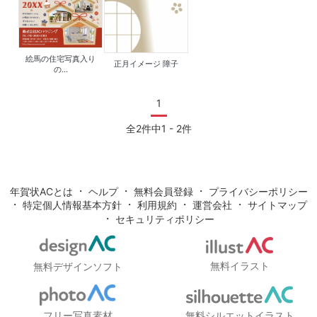
絵馬の住宅写真入り
正月イメージ 障子
の...
1
全2件中1 - 2件
・
・
・
年賀状ACとは
ヘルプ
無料会員登録
プライバシーポリシー
・
・
・
・
特定個人情報基本方針
利用規約
運営会社
サイトマップ
・
セキュリティポリシー
無料イラスト
無料デザインソフト
フリー写真素材
無料シルエットイラスト