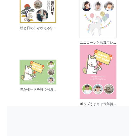
松と日の出が映える伝...
ユニコーンと写真フレ...
馬がボードを持つ写真...
ポップうまキャラ年賀...