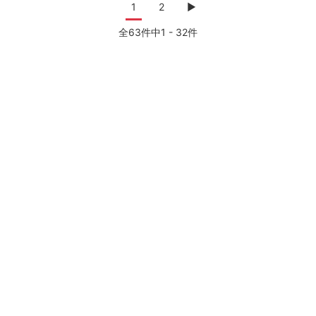
1
2
▶
全63件中1 - 32件
・
・
・
年賀状ACとは
ヘルプ
無料会員登録
プライバシーポリシー
・
・
・
・
特定個人情報基本方針
利用規約
運営会社
サイトマップ
・
セキュリティポリシー
無料イラスト
無料デザインソフト
フリー写真素材
無料シルエットイラスト
無料動画素材
フリー素材
無料オンラインストレージ