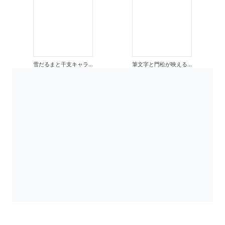
雪だるまと干支キャラ...
筆文字と門松が映える...