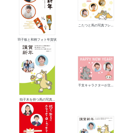
こたつと馬の写真フレ...
羽子板と和柄フォト年賀状
干支キャラクターが主...
拍子木を持つ馬の写真...