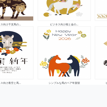
ス向け干支馬の...
ビジネス向け桜と金の...
ス向け夜空と馬...
シンプルな馬のペア年賀状