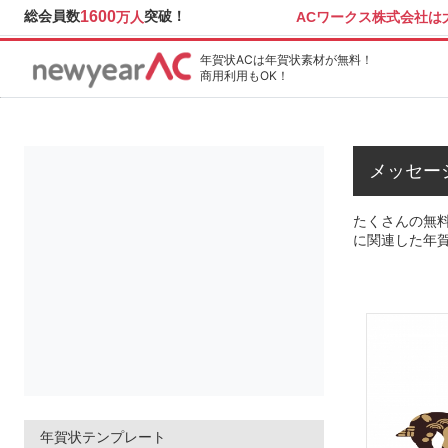
総会員数
1600
突破！
ACワークス株式会社
万人
年賀状ACは年賀状素材が無料！
商用利用もOK！
メッセー
たくさんの無料
に関連した年
年賀状テンプレート