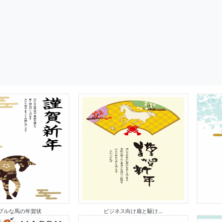
プルな馬の年賀状
ビジネス向け扇と駆け...