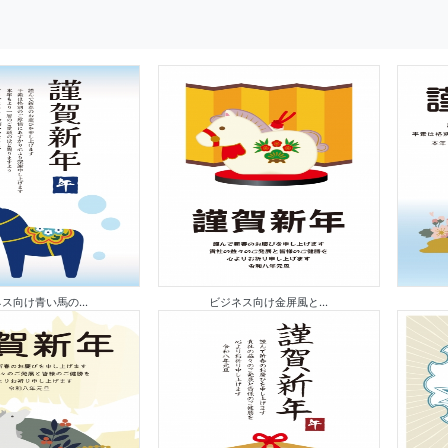
ス向け青い馬の...
ビジネス向け金屏風と...