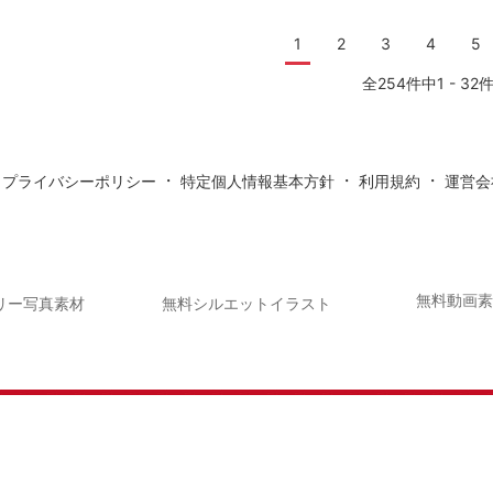
1
2
3
4
5
全254件中1 - 32
・
・
・
・
プライバシーポリシー
特定個人情報基本方針
利用規約
運営会
無料動画
リー写真素材
無料シルエットイラスト
素材・テンプレートのダウンロードサイト「
」
/ © 2008-20
年賀状AC