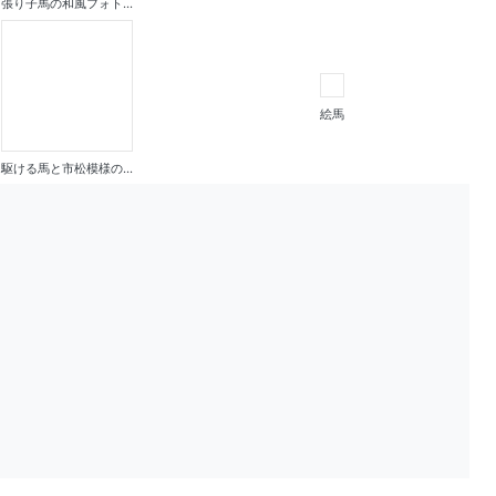
張り子馬の和風フォト...
絵馬
駆ける馬と市松模様の...