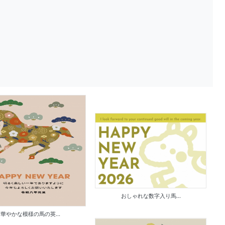
おしゃれな数字入り馬...
華やかな模様の馬の英...