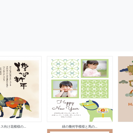
ス向け花模様の...
緑の幾何学模様と馬の...