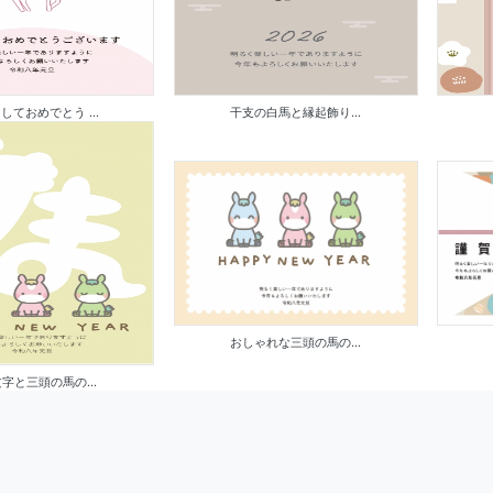
しておめでとう ...
干支の白馬と縁起飾り...
おしゃれな三頭の馬の...
字と三頭の馬の...