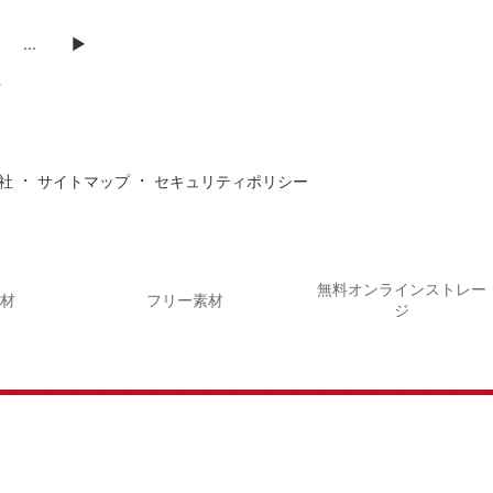
...
▶
件
・
・
社
サイトマップ
セキュリティポリシー
無料オンラインストレー
素材
フリー素材
ジ
26
年賀状AC