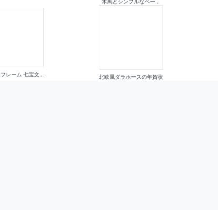
木馬とシンプルなベー...
フレーム 七宝文...
北欧風ダラホースの年賀状