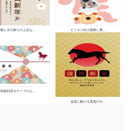
梅と水引飾りの上品な...
ビジネス向け鏡餅に乗...
和柄封筒モチーフの上...
金地に駆ける黒馬のモ...