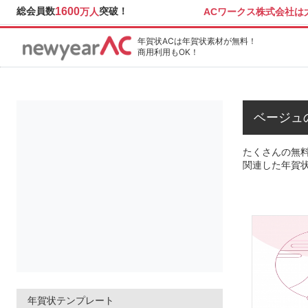
総会員数
1600
突破！
ACワークス株式会社
万人
年賀状ACは年賀状素材が無料！
商用利用もOK！
ベージュ
たくさんの無料
関連した年賀
年賀状テンプレート