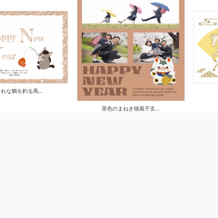
れな鯛を釣る馬...
茶色のまねき猫風干支...