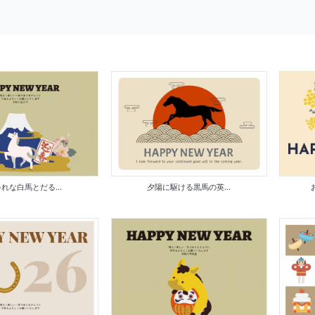
れな白馬とだる...
夕陽に駆ける黒馬の英...