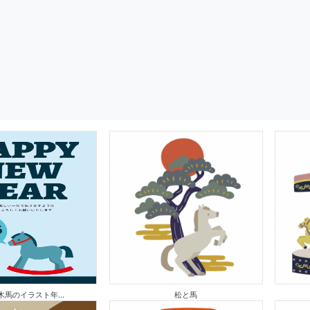
 木馬のイラスト年...
松と馬