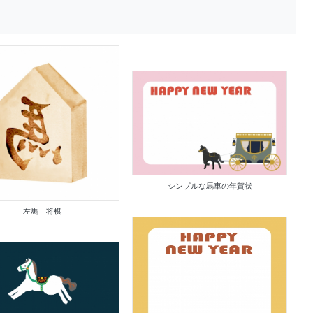
シンプルな馬車の年賀状
左馬 将棋