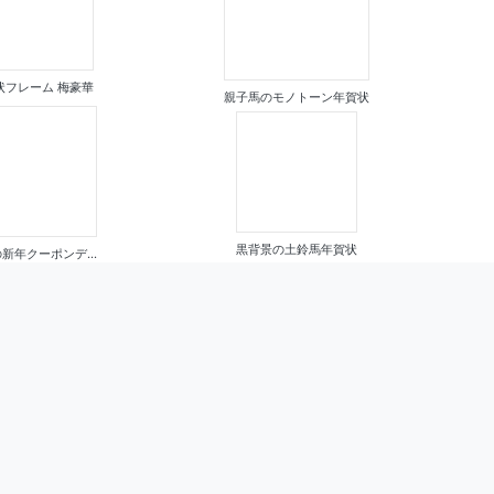
状フレーム 梅豪華
親子馬のモノトーン年賀状
黒背景の土鈴馬年賀状
新年クーポンデ...