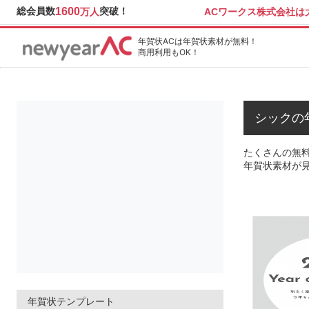
総会員数
1600
突破！
ACワークス株式会社
万人
年賀状ACは年賀状素材が無料！
商用利用もOK！
シックの
たくさんの無
年賀状素材が
年賀状テンプレート