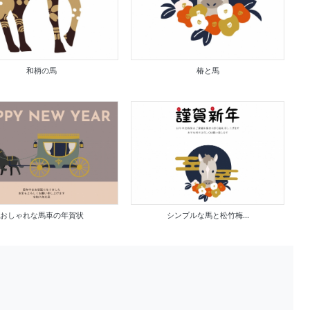
和柄の馬
椿と馬
おしゃれな馬車の年賀状
シンプルな馬と松竹梅...