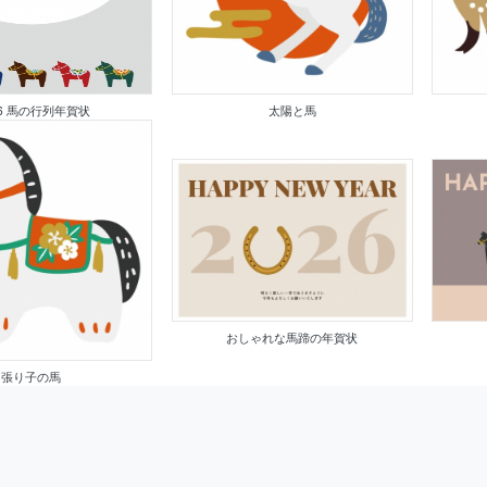
26 馬の行列年賀状
太陽と馬
おしゃれな馬蹄の年賀状
張り子の馬