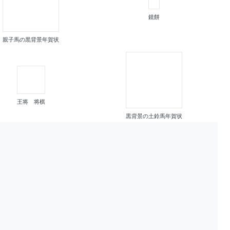
鏡餅
親子馬の黒背景年賀状
王将 将棋
黒背景の土鈴馬年賀状