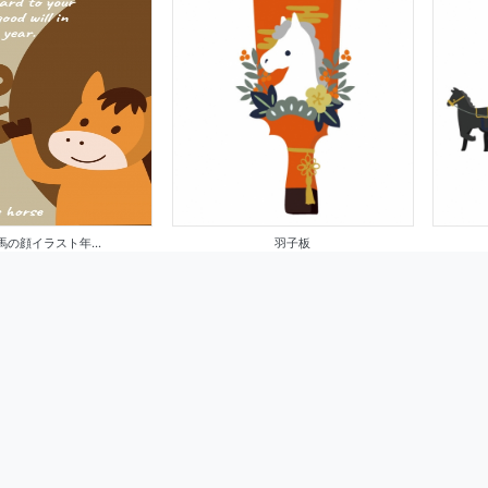
 馬の顔イラスト年...
羽子板