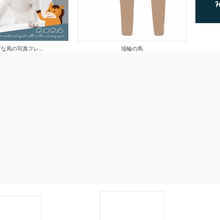
な馬の写真フレ...
埴輪の馬