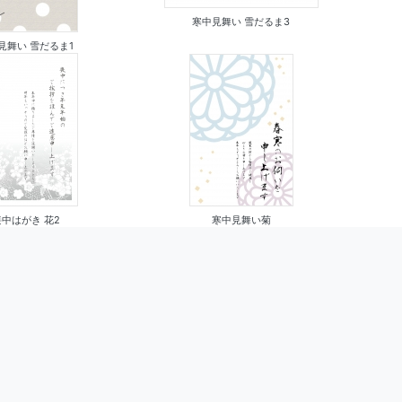
寒中見舞い 雪だるま3
見舞い 雪だるま1
寒中見舞い菊
喪中はがき 花2