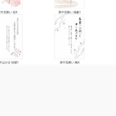
寒中見舞い 抽象1
寒中見舞い 花4
寒中見舞い 梅4
中はがき 桔梗1