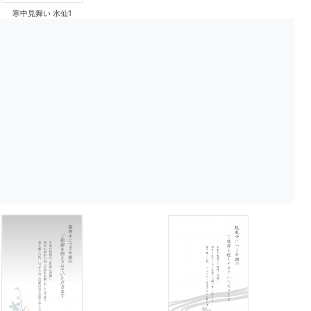
寒中見舞い 水仙1