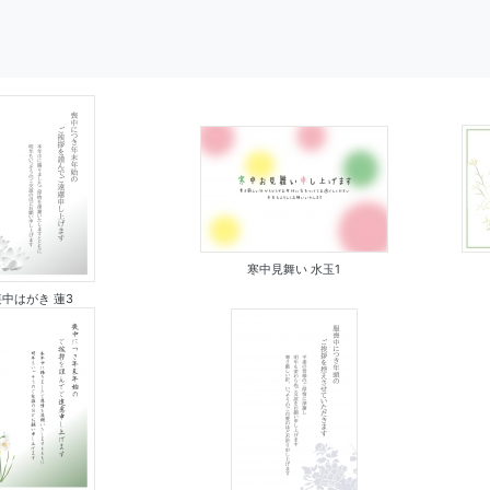
寒中見舞い 水玉1
喪中はがき 蓮3