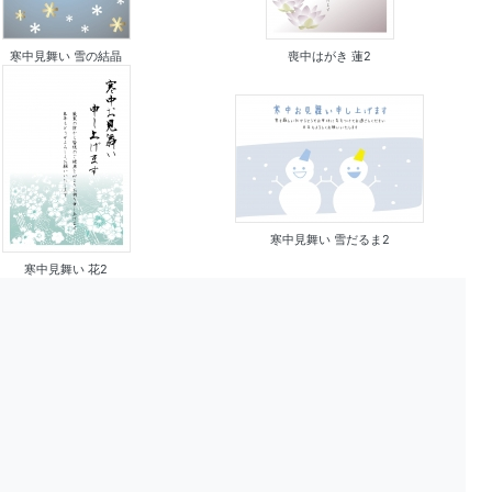
寒中見舞い 雪の結晶
喪中はがき 蓮2
寒中見舞い 雪だるま2
寒中見舞い 花2