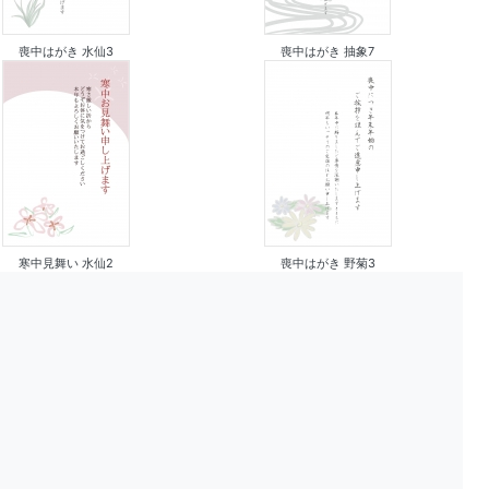
喪中はがき 抽象7
喪中はがき 水仙3
寒中見舞い 水仙2
喪中はがき 野菊3