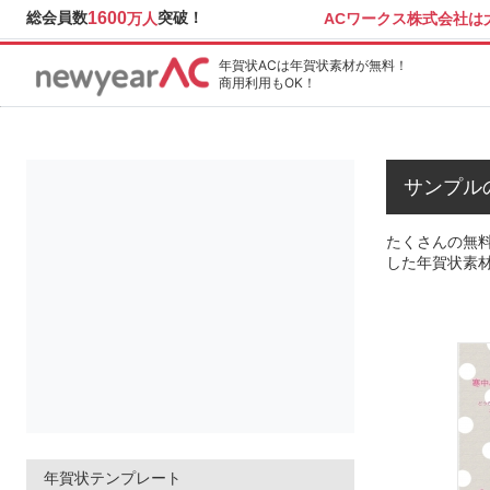
総会員数
1600
突破！
ACワークス株式会社
万人
年賀状ACは年賀状素材が無料！
商用利用もOK！
サンプル
たくさんの無
した年賀状素
年賀状テンプレート