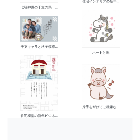
住宅インテリアの新年...
七福神風の干支の馬 ...
干支キャラと格子模様...
ハートと馬
片手を挙げてご機嫌な...
住宅模型の新年ビジネ...