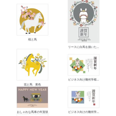
桜と馬
リースに白馬を描いた...
ビジネス向け幾何学模...
花と馬 黄色
おしゃれな馬車の年賀状
ビジネス向けの幾何学...