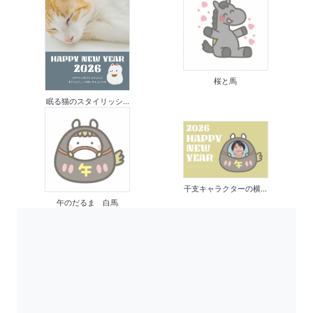
桜と馬
眠る猫のスタイリッシ...
干支キャラクターの横...
午のだるま 白馬