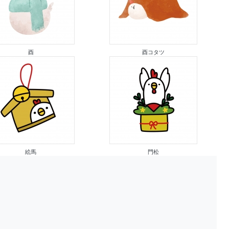
酉
酉コタツ
絵馬
門松