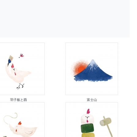
羽子板と酉
富士山