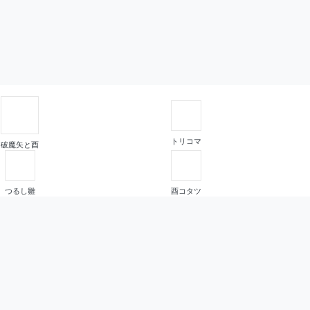
トリコマ
破魔矢と酉
つるし雛
酉コタツ