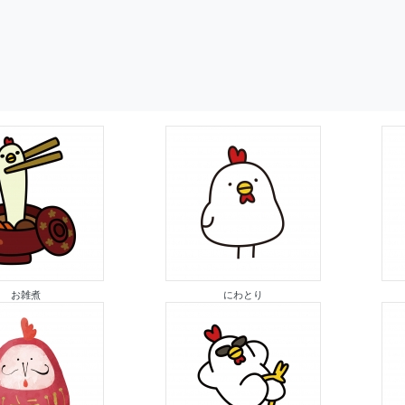
お雑煮
にわとり