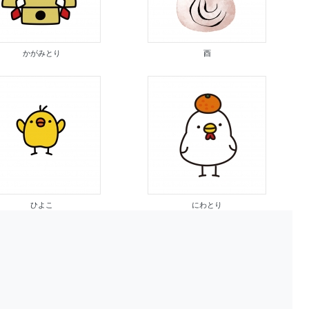
かがみとり
酉
ひよこ
にわとり