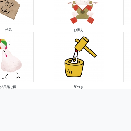
絵馬
お供え
紙風船と酉
餅つき