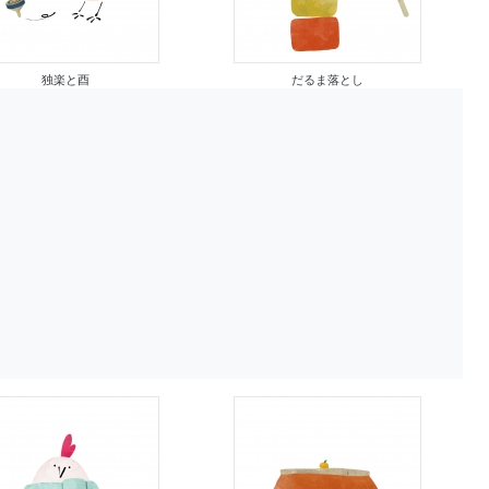
独楽と酉
だるま落とし