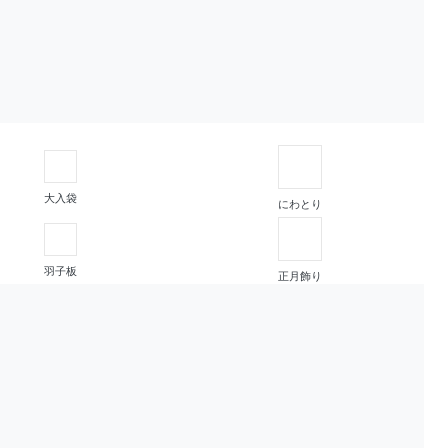
大入袋
にわとり
羽子板
正月飾り