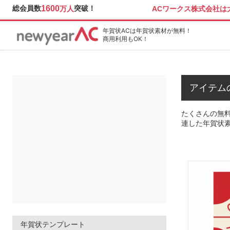
総会員数
1600
突破！
ACワークス株式会社
万人
年賀状ACは年賀状素材が無料！
商用利用もOK！
アイテム
たくさんの無料
連した年賀状
年賀状テンプレート