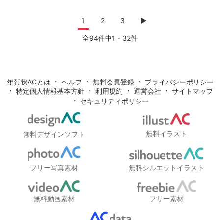
1
2
3
▶
全94件中1 - 32件
・
・
・
年賀状ACとは
ヘルプ
無料会員登録
プライバシーポリシー
・
・
・
・
特定個人情報基本方針
利用規約
運営会社
サイトマップ
・
セキュリティポリシー
無料イラスト
無料デザインソフト
フリー写真素材
無料シルエットイラスト
無料動画素材
フリー素材