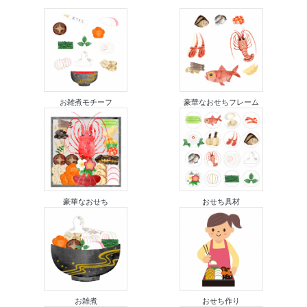
お雑煮モチーフ
豪華なおせちフレーム
豪華なおせち
おせち具材
お雑煮
おせち作り