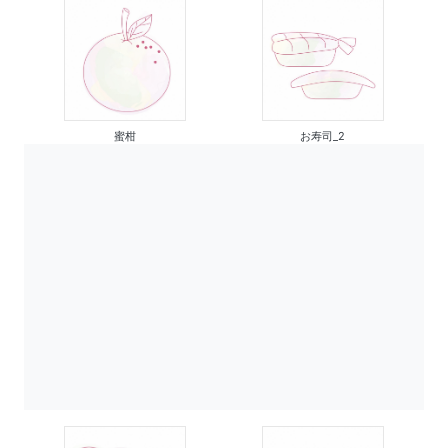
蜜柑
お寿司_2