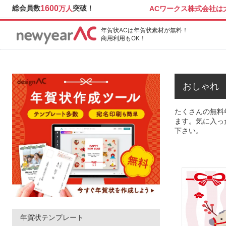
総会員数
1600
突破！
ACワークス株式会社
万人
年賀状ACは年賀状素材が無料！
商用利用もOK！
おしゃれ
たくさんの無料
ます。気に入っ
下さい。
年賀状テンプレート