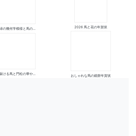
2026 馬と花の年賀状
緑の幾何学模様と馬の...
駆ける馬と門松の華や...
おしゃれな馬の鏡餅年賀状