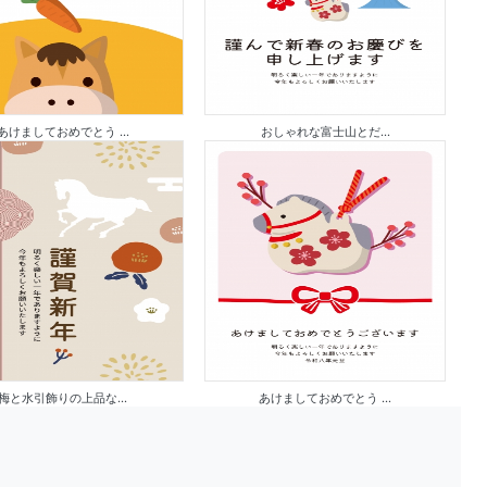
あけましておめでとう ...
おしゃれな富士山とだ...
梅と水引飾りの上品な...
あけましておめでとう ...