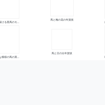
馬と梅の花の年賀状
駆ける黒馬のモ...
馬と日の出年賀状
な模様の馬の英...