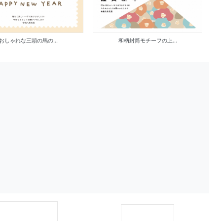
おしゃれな三頭の馬の...
和柄封筒モチーフの上...