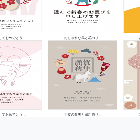
ておめでとう ...
おしゃれな馬と花のリ...
ておめでとう ...
干支の白馬と縁起飾り...