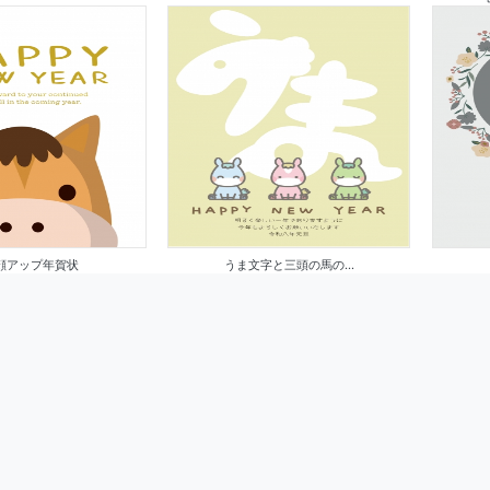
顔アップ年賀状
うま文字と三頭の馬の...