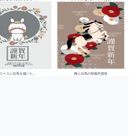
リースに白馬を描いた...
梅と白馬の和風年賀状