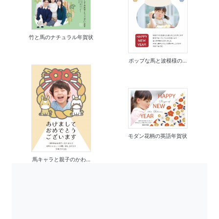
竹と馬のナチュラル年賀状
ポップな馬と波模様の...
モダン花柄の英語年賀状
馬キャラと親子のかわ...