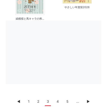
やさしい年賀状2026
縞模様と馬キャラの和...
◀︎
1
2
3
4
5
...
▶