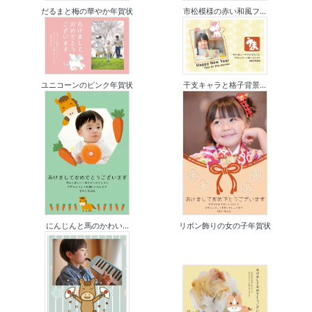
だるまと梅の華やか年賀状
市松模様の赤い和風フ...
ユニコーンのピンク年賀状
干支キャラと格子背景...
にんじんと馬のかわい...
リボン飾りの女の子年賀状