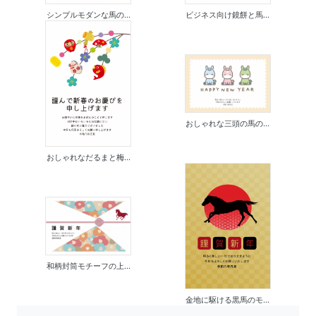
シンプルモダンな馬の...
ビジネス向け鏡餅と馬...
おしゃれな三頭の馬の...
おしゃれなだるまと梅...
和柄封筒モチーフの上...
金地に駆ける黒馬のモ...