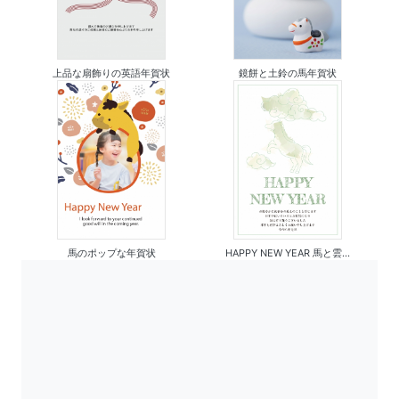
上品な扇飾りの英語年賀状
鏡餅と土鈴の馬年賀状
馬のポップな年賀状
HAPPY NEW YEAR 馬と雲...