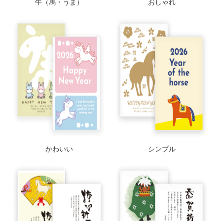
午（馬・うま）
おしゃれ
かわいい
シンプル