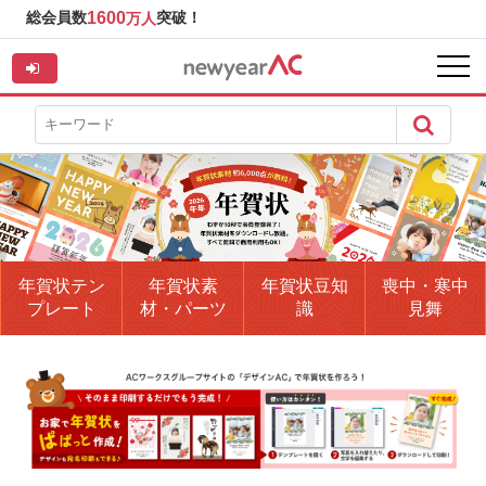
総会員数
1600
突破！
万人
年賀状テン
年賀状素
年賀状豆知
喪中・寒中
プレート
材・パーツ
識
見舞