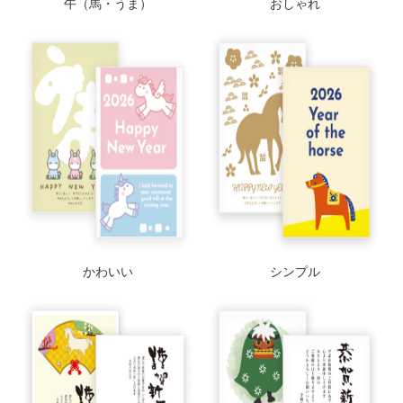
午（馬・うま）
おしゃれ
かわいい
シンプル