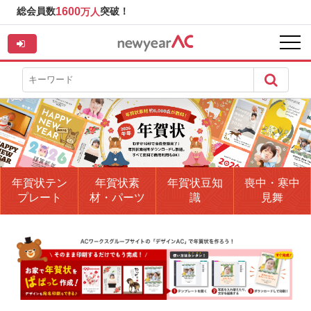
総会員数
1600
突破！
万人
年賀状テン
年賀状素
年賀状豆知
喪中・寒中
プレート
材・パーツ
識
見舞