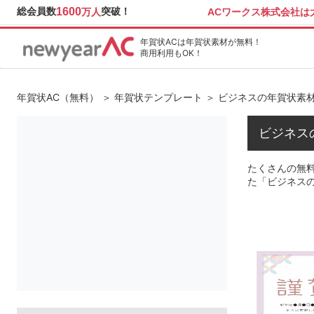
総会員数
1600
突破！
ACワークス株式会社
万人
年賀状ACは年賀状素材が無料！
商用利用もOK！
年賀状AC（無料）
＞
年賀状テンプレート
＞ ビジネスの年賀状素
ビジネス
たくさんの無料
た「ビジネス