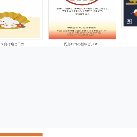
ス向け扇と日の...
円形ロゴの新年ビジネ...