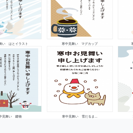
舞い はとイラスト
寒中見舞い マグカップ
中見舞い 建物
寒中見舞い 雪だるま...