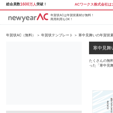
総会員数
1600
突破！
ACワークス株式会社
万人
年賀状ACは年賀状素材が無料！
商用利用もOK！
年賀状AC（無料）
＞
年賀状テンプレート
＞ 寒中見舞いの年賀状
寒中見舞
たくさんの無料
った「寒中見