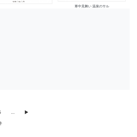
寒中見舞い 温泉のサル
5
...
▶
件