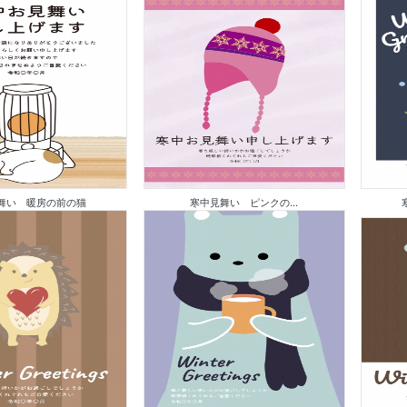
舞い 暖房の前の猫
寒中見舞い ピンクの...