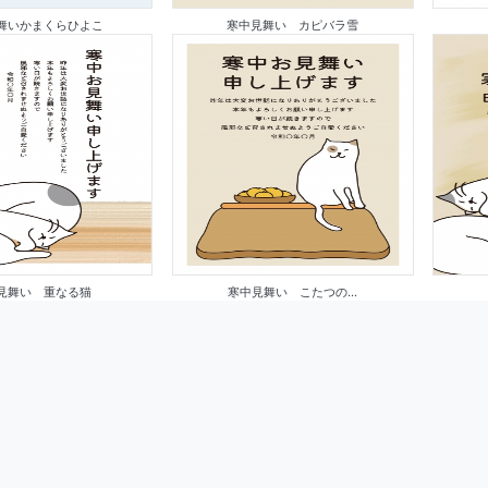
舞いかまくらひよこ
寒中見舞い カピバラ雪
見舞い 重なる猫
寒中見舞い こたつの...