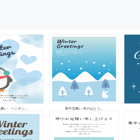
舞い ペンギン...
寒中見舞い 冬の山とう...