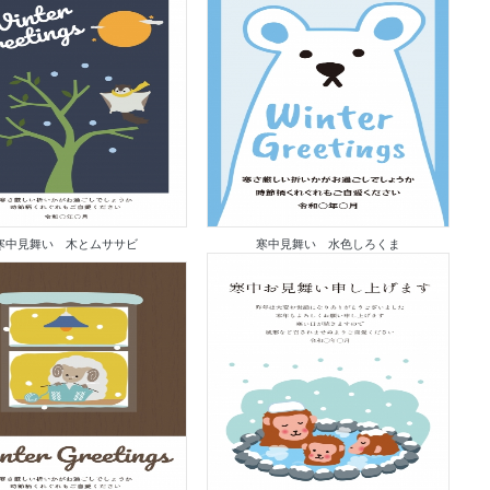
寒中見舞い 木とムササビ
寒中見舞い 水色しろくま