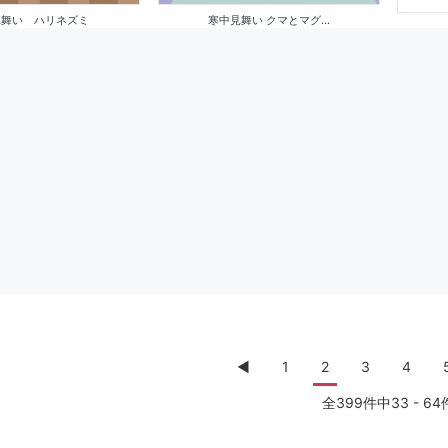
見舞い ハリネズミ
寒中見舞い クマとマグ...
◀︎
1
2
3
4
全399件中33 - 64