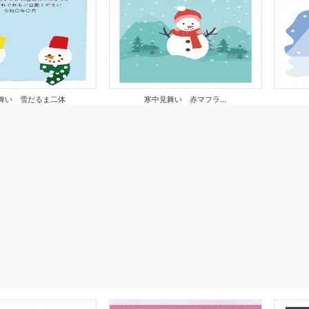
舞い 雪だるま二体
寒中見舞い 赤マフラ...