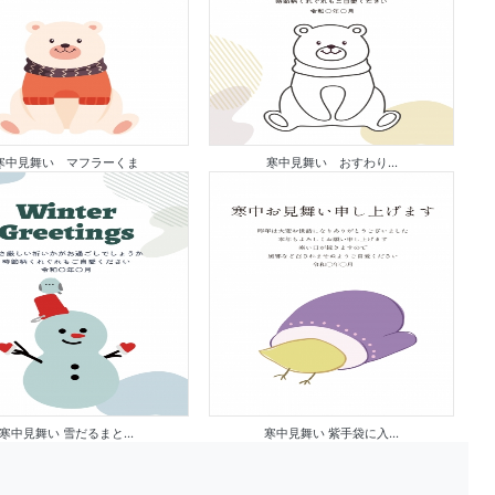
寒中見舞い マフラーくま
寒中見舞い おすわり...
寒中見舞い 雪だるまと...
寒中見舞い 紫手袋に入...