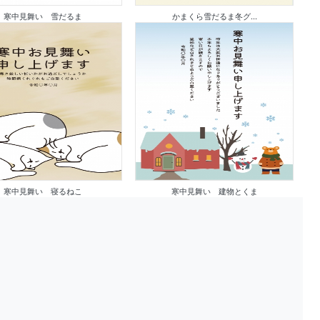
寒中見舞い 雪だるま
かまくら雪だるま冬グ...
寒中見舞い 寝るねこ
寒中見舞い 建物とくま