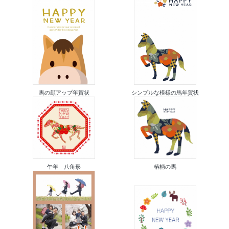
馬の顔アップ年賀状
シンプルな模様の馬年賀状
午年 八角形
椿柄の馬