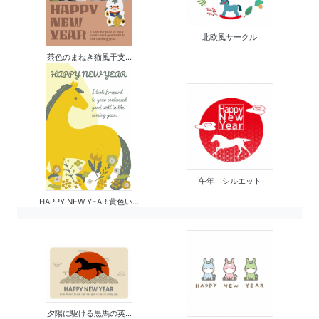
北欧風サークル
茶色のまねき猫風干支...
午年 シルエット
HAPPY NEW YEAR 黄色い...
夕陽に駆ける黒馬の英...