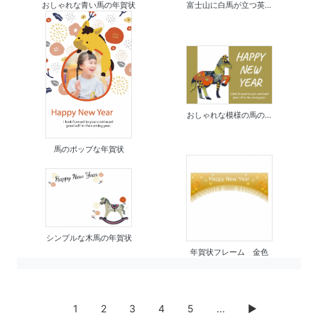
おしゃれな青い馬の年賀状
富士山に白馬が立つ英...
おしゃれな模様の馬の...
馬のポップな年賀状
シンプルな木馬の年賀状
年賀状フレーム 金色
1
2
3
4
5
...
▶