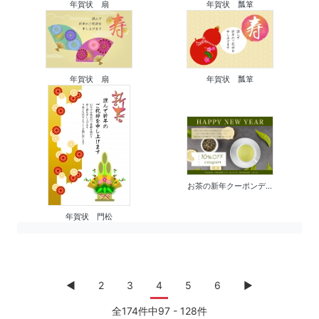
年賀状 扇
年賀状 瓢箪
年賀状 扇
年賀状 瓢箪
お茶の新年クーポンデ...
年賀状 門松
◀︎
2
3
4
5
6
▶
全174件中97 - 128件