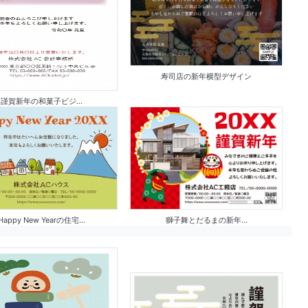
寿司店の新年横型デザイン
謹賀新年の和菓子ビジ...
Happy New Yearの住宅...
獅子舞とだるまの新年...