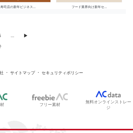
寿司店の新年ビジネス...
フード業界向け新年セ...
5
...
▶
件
・
・
社
サイトマップ
セキュリティポリシー
無料オンラインストレー
素材
フリー素材
ジ