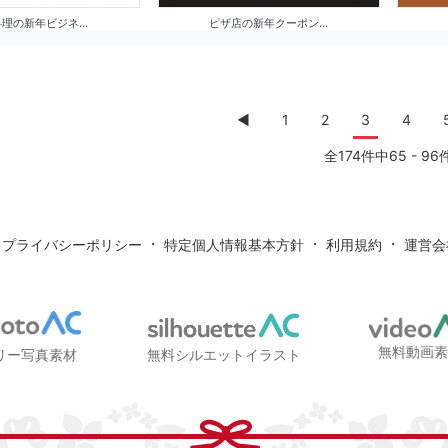
理の新年ビジネ...
ピザ店の新年クーポン...
◀︎
1
2
3
4
全174件中65 - 96
・
・
・
・
プライバシーポリシー
特定個人情報基本方針
利用規約
運営会
無料動画
リー写真素材
無料シルエットイラスト