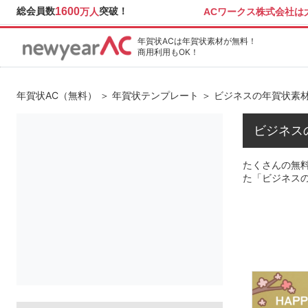
総会員数
1600
突破！
ACワークス株式会社
万人
年賀状ACは年賀状素材が無料！
商用利用もOK！
年賀状AC（無料）
＞
年賀状テンプレート
＞ ビジネスの年賀状素
ビジネス
たくさんの無料
た「ビジネス