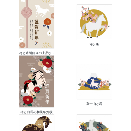
桜と馬
梅と水引飾りの上品な...
富士山と馬
梅と白馬の和風年賀状