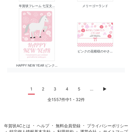
年賀状フレーム 七宝文...
メリーゴーランド
ピンクの花模様のやさ...
HAPPY NEW YEAR ピンク...
1
2
3
4
5
...
▶
全1557件中1 - 32件
・
・
・
年賀状ACとは
ヘルプ
無料会員登録
プライバシーポリシー
・
・
・
・
特定個人情報基本方針
利用規約
運営会社
サイトマップ