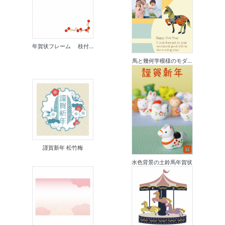
年賀状フレーム 枝付...
馬と幾何学模様のモダ...
謹賀新年 松竹梅
水色背景の土鈴馬年賀状