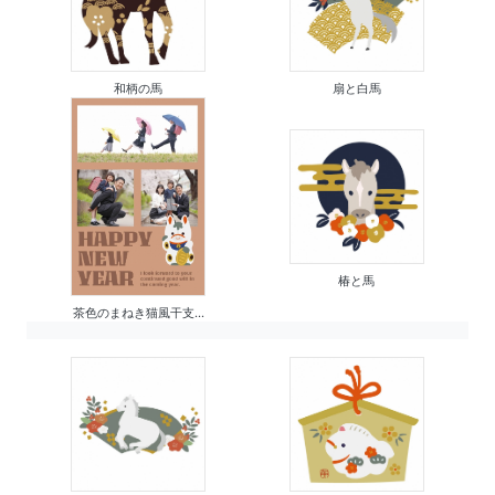
和柄の馬
扇と白馬
椿と馬
茶色のまねき猫風干支...