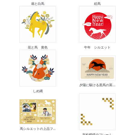
扇と白馬
絵馬
花と馬 黄色
午年 シルエット
夕陽に駆ける黒馬の英...
しめ縄
馬シルエットの上品フ...
市松模様のフレーム