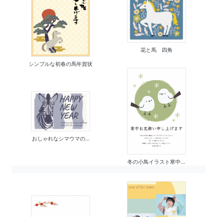
花と馬 四角
シンプルな初春の馬年賀状
おしゃれなシマウマの...
冬の小鳥イラスト寒中...