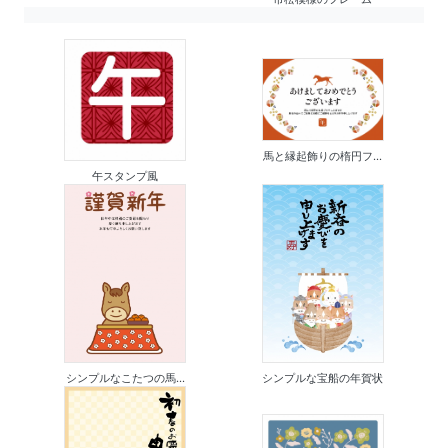
馬と縁起飾りの楕円フ...
午スタンプ風
シンプルなこたつの馬...
シンプルな宝船の年賀状