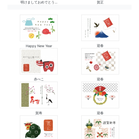
明けましておめでとう...
賀正
迎春
Happy New Year
赤べこ
迎春
賀寿
迎春