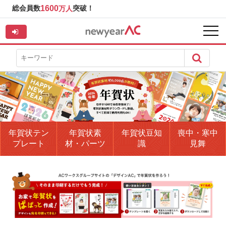
総会員数
1600
突破！
万人
年賀状テン
年賀状素
年賀状豆知
喪中・寒中
プレート
材・パーツ
識
見舞