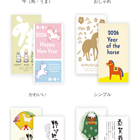
午（馬・うま）
おしゃれ
かわいい
シンプル